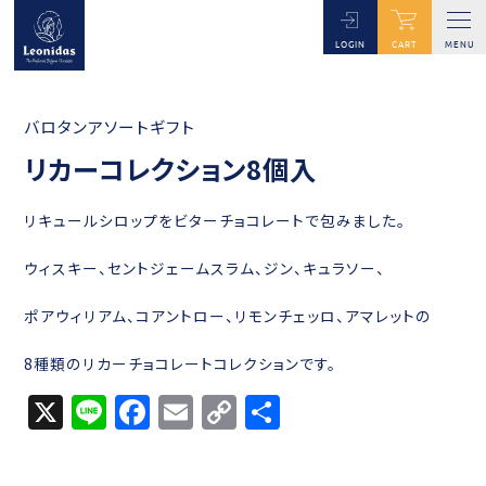
HOME
商品
バロタンアソートギフト
リカーコレクション8個入
LOGIN
CART
MENU
バロタンアソートギフト
リカーコレクション8個入
リキュールシロップをビターチョコレートで包みました。
ウィスキー、セントジェームスラム、ジン、キュラソー、
ポアウィリアム、コアントロー、リモンチェッロ、アマレットの
8種類のリカーチョコレートコレクションです。
X
Li
F
E
C
共
n
a
m
o
有
e
c
ai
p